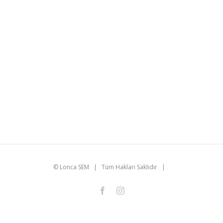
©
Lonca SEM
| Tüm Hakları Saklıdır |
facebook
instagram