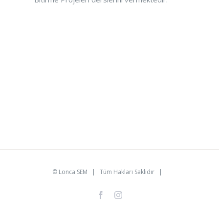
©
Lonca SEM
| Tüm Hakları Saklıdır |
facebook
instagram